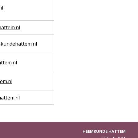
nl
attem.nl
mkundehattem.nl
ttem.nl
em.nl
ttem.nl
HEEMKUNDE HATTEM