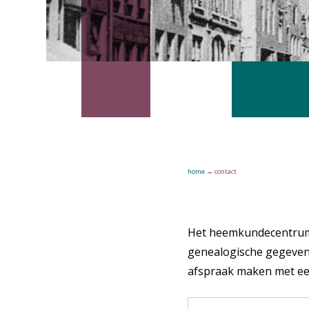
home
→
contact
Het heemkundecentrum i
genealogische gegeven
afspraak maken met e