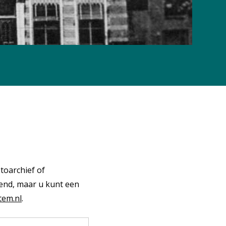
toarchief of
end, maar u kunt een
em.nl
.