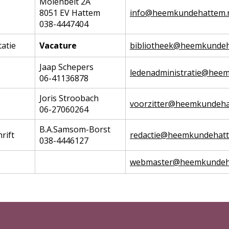
Molenbelt 2A
8051 EV Hattem
info@heemkundehattem.
038-4447404
atie
Vacature
bibliotheek@heemkundeh
Jaap Schepers
ledenadministratie@hee
06-41136878
Joris Stroobach
voorzitter@heemkundeha
06-27060264
B.A.Samsom-Borst
rift
redactie@heemkundehatt
038-4446127
webmaster@heemkundeha