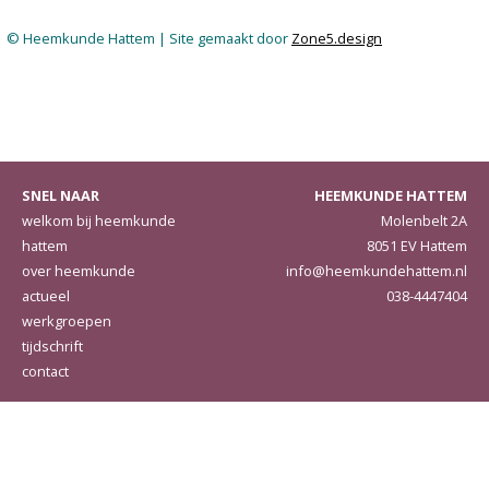
© Heemkunde Hattem | Site gemaakt door
Zone5.design
SNEL NAAR
HEEMKUNDE HATTEM
welkom bij heemkunde
Molenbelt 2A
hattem
8051 EV Hattem
over heemkunde
info@heemkundehattem.nl
actueel
038-4447404
werkgroepen
tijdschrift
contact