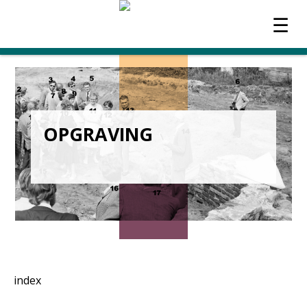
☰
OVER HEEMKUNDE
ACTUEEL
OPGRAVING
WERKGROEPEN
TIJDSCHRIFT
CONTACT
index