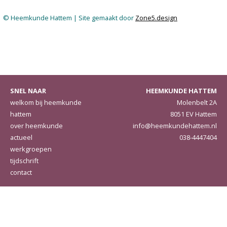
© Heemkunde Hattem | Site gemaakt door
Zone5.design
SNEL NAAR
HEEMKUNDE HATTEM
welkom bij heemkunde
Molenbelt 2A
hattem
8051 EV Hattem
over heemkunde
info@heemkundehattem.nl
actueel
038-4447404
werkgroepen
tijdschrift
contact