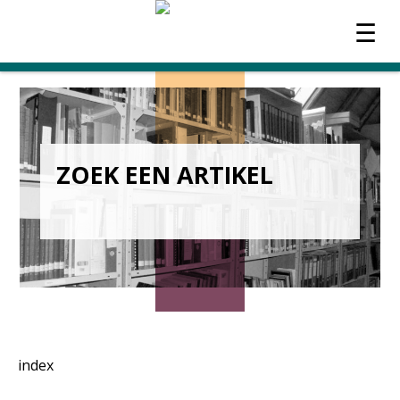
☰
OVER HEEMKUNDE
ACTUEEL
ZOEK EEN ARTIKEL
WERKGROEPEN
TIJDSCHRIFT
CONTACT
index