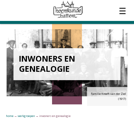
☰
OVER HEEMKUNDE
ACTUEEL
INWONERS EN
WERKGROEPEN
GENEALOGIE
TIJDSCHRIFT
CONTACT
Familie Kreeft-van der Ziel
(1917)
home
→
werkgroepen
→
inwoners en genealogie