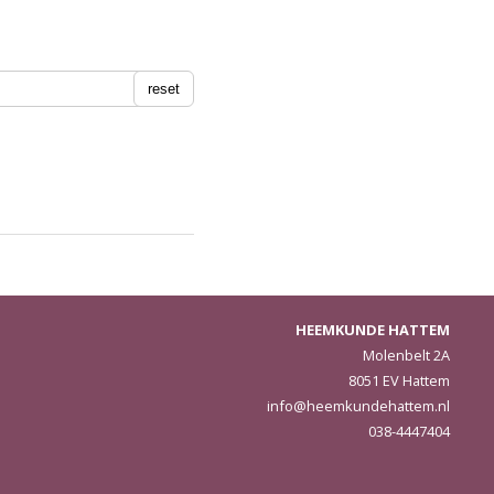
reset
HEEMKUNDE HATTEM
Molenbelt 2A
8051 EV Hattem
info@heemkundehattem.nl
038-4447404