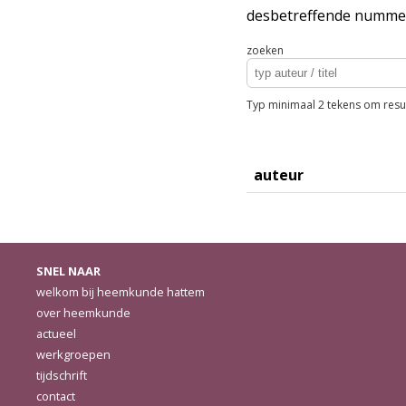
desbetreffende nummer 
zoeken
Typ minimaal 2 tekens om resul
auteur
SNEL NAAR
welkom bij heemkunde hattem
over heemkunde
actueel
werkgroepen
tijdschrift
contact