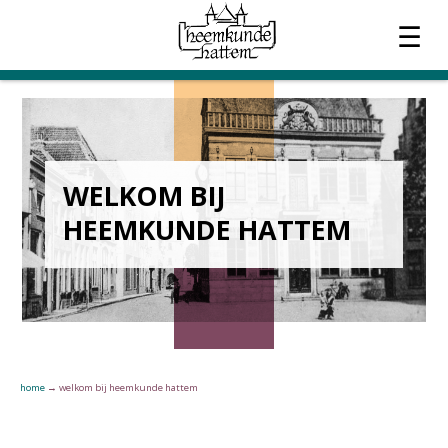
☰
OVER HEEMKUNDE
ACTUEEL
WELKOM BIJ
WERKGROEPEN
HEEMKUNDE HATTEM
TIJDSCHRIFT
CONTACT
home
→
welkom bij heemkunde hattem