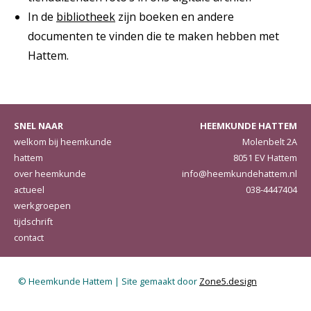
In de
bibliotheek
zijn boeken en andere
documenten te vinden die te maken hebben met
Hattem.
SNEL NAAR
HEEMKUNDE HATTEM
welkom bij heemkunde
Molenbelt 2A
hattem
8051 EV Hattem
over heemkunde
info@heemkundehattem.nl
actueel
038-4447404
werkgroepen
tijdschrift
contact
© Heemkunde Hattem | Site gemaakt door
Zone5.design