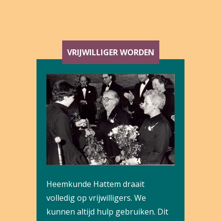
VRIJWILLIGER WORDEN
Heemkunde Hattem draait
volledig op vrijwilligers. We
kunnen altijd hulp gebruiken. Dit