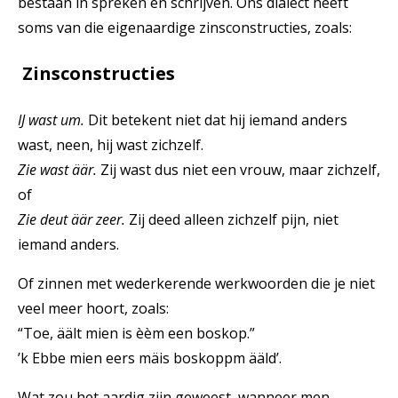
bestaan in spreken en schrijven. Ons dialect heeft
soms van die eigenaardige zinsconstructies, zoals:
Zinsconstructies
IJ wast um.
Dit betekent niet dat hij iemand anders
wast, neen, hij wast zichzelf.
Zie wast äär.
Zij wast dus niet een vrouw, maar zichzelf,
of
Zie deut äär zeer.
Zij deed alleen zichzelf pijn, niet
iemand anders.
Of zinnen met wederkerende werkwoorden die je niet
veel meer hoort, zoals:
“Toe, äält mien is èèm een boskop.”
’k Ebbe mien eers mäis boskoppm ääld’.
Wat zou het aardig zijn geweest, wanneer men