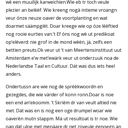
wè een muuilijk karweichien.Wie eb tr toch veule
plezier an belèèf. Wie kreeng nogà intieme vroangn
veur ónze neuze oaver de voortplanting en wat
doarmet säämpgíét. Doar kreege wie op óze lèèftied
nog rooie eurties van.’t Ef óns nog wè ut predikoat
op’elèverd: nie grof in de mond wèèn, jä, zelfs een
bettien preuts.Ok veur ut ‘t van Meertensinstituut uut
Amsterdam e’w met’ewärk veur ut onderzuuk noa de
Nederlandse Taal en Cultuur. Dät was dus iets heel
anders.
Ondertussn are wie nog de sprèèkwoordn en
gezegdes, die wie värder of konn ronn.Doar is noe
een end an’ekoomm. ’t Skríém dr van veult altied nie
met. Dät was en is nog een oge drumpel woar wie
oaverèn mutn stappm. Mä ut resultoat is tr noe. Wie
oap dät uloe met menäare dr net zoveule genoegn an