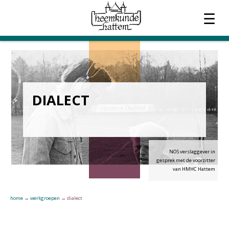
☰
OVER HEEMKUNDE
ACTUEEL
DIALECT
WERKGROEPEN
TIJDSCHRIFT
NOS verslaggever in
CONTACT
gesprek met de voorzitter
van HMHC Hattem
home
→
werkgroepen
→
dialect