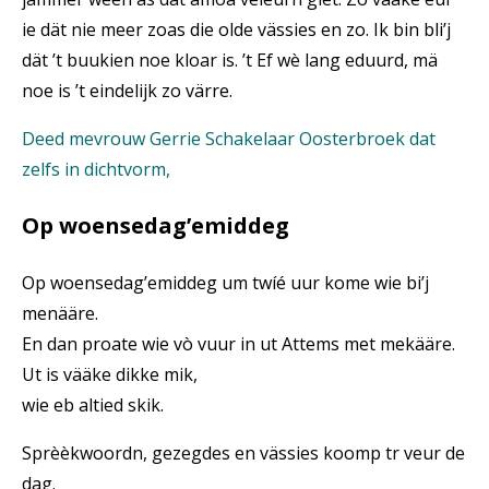
ie dät nie meer zoas die olde vässies en zo. Ik bin bli’j
dät ’t buukien noe kloar is. ’t Ef wè lang eduurd, mä
noe is ’t eindelijk zo värre.
Deed mevrouw Gerrie Schakelaar Oosterbroek dat
zelfs in dichtvorm,
Op woensedag’emiddeg
Op woensedag’emiddeg um twíé uur kome wie bi’j
menääre.
En dan proate wie vò vuur in ut Attems met mekääre.
Ut is vääke dikke mik,
wie eb altied skik.
Sprèèkwoordn, gezegdes en vässies koomp tr veur de
dag.