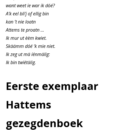
want weet ie war ik dóé?
A’k eel bli’j of ellig bin
kan ’t nie loatn
Attems te proatn …
Ik mur ut èèm kwiet.
Skäämm dóé ‘k mie niet.
Ik zeg ut mä íénmälig:
Ik bin twíétälig.
Eerste exemplaar
Hattems
gezegdenboek