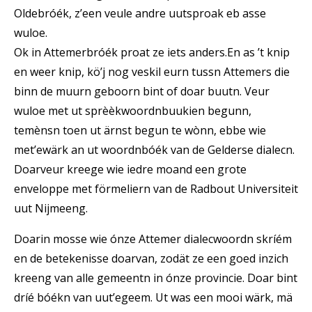
Oldebróék, z’een veule andre uutsproak eb asse
wuloe.
Ok in Attemerbróék proat ze iets anders.En as ’t knip
en weer knip, kö’j nog veskil eurn tussn Attemers die
binn de muurn geboorn bint of doar buutn. Veur
wuloe met ut sprèèkwoordnbuukien begunn,
temènsn toen ut ärnst begun te wònn, ebbe wie
met’ewärk an ut woordnbóék van de Gelderse dialecn.
Doarveur kreege wie iedre moand een grote
enveloppe met förmeliern van de Radbout Universiteit
uut Nijmeeng.
Doarin mosse wie ónze Attemer dialecwoordn skríém
en de betekenisse doarvan, zodät ze een goed inzich
kreeng van alle gemeentn in ónze provincie. Doar bint
dríé bóékn van uut’egeem. Ut was een mooi wärk, mä