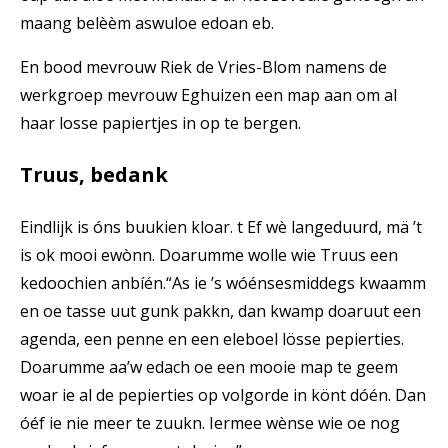
maang belèèm aswuloe edoan eb.
En bood mevrouw Riek de Vries-Blom namens de
werkgroep mevrouw Eghuizen een map aan om al
haar losse papiertjes in op te bergen.
Truus, bedank
Eindlijk is óns buukien kloar. t Ef wè langeduurd, mä ’t
is ok mooi ewònn. Doarumme wolle wie Truus een
kedoochien anbíén.“As ie ’s wóénsesmiddegs kwaamm
en oe tasse uut gunk pakkn, dan kwamp doaruut een
agenda, een penne en een eleboel lösse pepierties.
Doarumme aa’w edach oe een mooie map te geem
woar ie al de pepierties op volgorde in könt dóén. Dan
óéf ie nie meer te zuukn. Iermee wènse wie oe nog