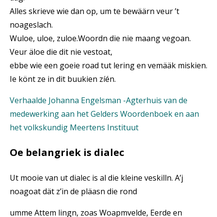
Alles skrieve wie dan op, um te bewäärn veur ’t
noageslach.
Wuloe, uloe, zuloe.Woordn die nie maang vegoan.
Veur äloe die dit nie vestoat,
ebbe wie een goeie road tut lering en vemääk miskien.
Ie könt ze in dit buukien zíén.
Verhaalde Johanna Engelsman -Agterhuis van de
medewerking aan het Gelders Woordenboek en aan
het volkskundig Meertens Instituut
Oe belangriek is dialec
Ut mooie van ut dialec is al die kleine veskilln. A’j
noagoat dät z’in de pläasn die rond
umme Attem lingn, zoas Woapmvelde, Eerde en