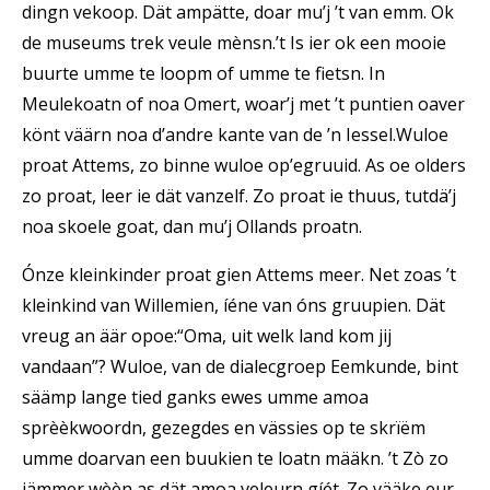
dingn vekoop. Dät ampätte, doar mu’j ’t van emm. Ok
de museums trek veule mènsn.’t Is ier ok een mooie
buurte umme te loopm of umme te fietsn. In
Meulekoatn of noa Omert, woar’j met ’t puntien oaver
könt väärn noa d’andre kante van de ’n Iessel.Wuloe
proat Attems, zo binne wuloe op’egruuid. As oe olders
zo proat, leer ie dät vanzelf. Zo proat ie thuus, tutdä’j
noa skoele goat, dan mu’j Ollands proatn.
Ónze kleinkinder proat gien Attems meer. Net zoas ’t
kleinkind van Willemien, íéne van óns gruupien. Dät
vreug an äär opoe:“Oma, uit welk land kom jij
vandaan”? Wuloe, van de dialecgroep Eemkunde, bint
säämp lange tied ganks ewes umme amoa
sprèèkwoordn, gezegdes en vässies op te skrïëm
umme doarvan een buukien te loatn määkn. ’t Zò zo
jämmer wèèn as dät amoa veleurn gíét. Zo vääke eur