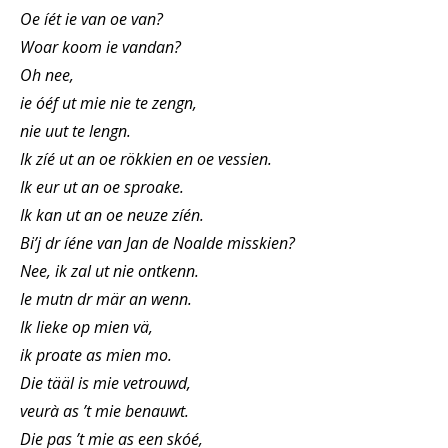
Oe íét ie van oe van?
Woar koom ie vandan?
Oh nee,
ie óéf ut mie nie te zengn,
nie uut te lengn.
Ik zíé ut an oe rökkien en oe vessien.
Ik eur ut an oe sproake.
Ik kan ut an oe neuze zíén.
Bi’j dr íéne van Jan de Noalde misskien?
Nee, ik zal ut nie ontkenn.
Ie mutn dr mär an wenn.
Ik lieke op mien vä,
ik proate as mien mo.
Die tääl is mie vetrouwd,
veurà as ’t mie benauwt.
Die pas ’t mie as een skóé,