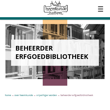
☰
OVER HEEMKUNDE
ACTUEEL
BEHEERDER
WERKGROEPEN
ERFGOEDBIBLIOTHEEK
TIJDSCHRIFT
CONTACT
home
→
over heemkunde
→
vrijwilliger worden
→
beheerder erfgoedbibliotheek